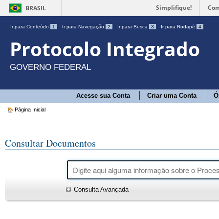
Simplifique!
Com
BRASIL
Ir para Conteúdo
1
Ir para Navegação
2
Ir para Busca
3
Ir para Rodapé
4
Protocolo Integrado
GOVERNO FEDERAL
Acesse sua Conta
Criar uma Conta
Ó
Página Inicial
Consultar Documentos
Consulta Avançada