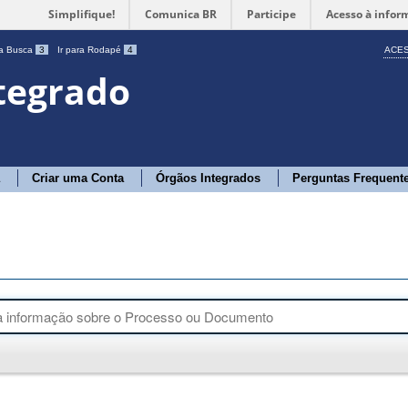
Simplifique!
Comunica BR
Participe
Acesso à infor
ra Busca
3
Ir para Rodapé
4
ACES
tegrado
Criar uma Conta
Órgãos Integrados
Perguntas Frequent