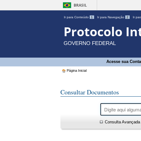
BRASIL
Ir para Conteúdo
1
Ir para Navegação
2
Ir pa
Protocolo In
GOVERNO FEDERAL
Acesse sua Conta
Página Inicial
Consultar Documentos
Consulta Avançada