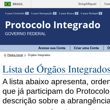
Simplifique!
Com
BRASIL
Ir para Conteúdo
1
Ir para Navegação
2
Ir para Busca
3
Ir para Rodapé
4
Protocolo Integrado
GOVERNO FEDERAL
Acesse sua Conta
Criar uma Conta
Ó
Página Inicial
Órgãos Integrados
Lista de Órgãos Integrado
A lista abaixo apresenta, ord
que já participam do Protocol
descrição sobre a abrangênci