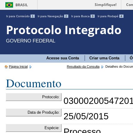
Simplifique!
Com
BRASIL
Ir para Conteúdo
1
Ir para Navegação
2
Ir para Busca
3
Ir para Rodapé
4
Protocolo Integrado
GOVERNO FEDERAL
Acesse sua Conta
Criar uma Conta
Ó
Página Inicial
Resultado da Consulta
Detalhes do Docu
Documento
Protocolo:
0300020054720
Data de Produção:
25/05/2015
Espécie:
Processo