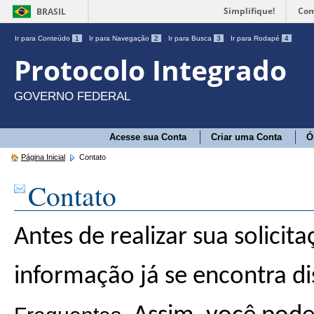
Simplifique!
Com
BRASIL
Ir para Conteúdo
1
Ir para Navegação
2
Ir para Busca
3
Ir para Rodapé
4
Protocolo Integrado
GOVERNO FEDERAL
Acesse sua Conta
Criar uma Conta
Ó
Página Inicial
Contato
Contato
Antes de realizar sua solicita
informação já se encontra di